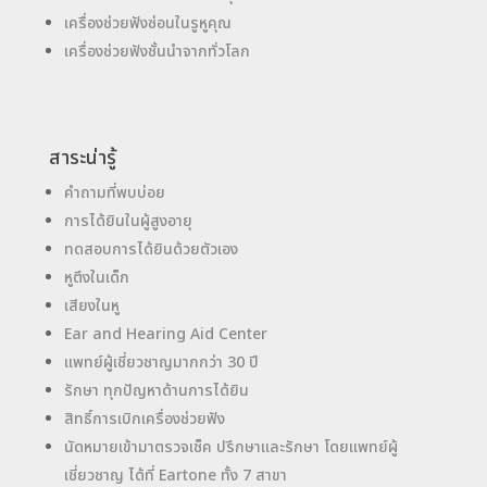
เครื่องช่วยฟังซ่อนในรูหูคุณ
เครื่องช่วยฟังชั้นนำจากทั่วโลก
สาระน่ารู้
คำถามที่พบบ่อย
การได้ยินในผู้สูงอายุ
ทดสอบการได้ยินด้วยตัวเอง
หูตึงในเด็ก
เสียงในหู
Ear and Hearing Aid Center
แพทย์ผู้เชี่ยวชาญมากกว่า 30 ปี
รักษา ทุกปัญหาด้านการได้ยิน
สิทธิ์การเบิกเครื่องช่วยฟัง
นัดหมายเข้ามาตรวจเช็ค ปรึกษาและรักษา โดยแพทย์ผู้
เชี่ยวชาญ ได้ที่ Eartone ทั้ง 7 สาขา