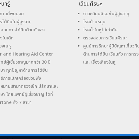
น่ารู้
เวียนศีรษะ
ถามที่พบบ่อย
ภาวะเวียนศีรษะในผู้สูงอายุ
รได้ยินในผู้สูงอายุ
โรคบ้านหมุน
สอบการได้ยินด้วยตัวเอง
โรคน้ำในหูไม่เท่ากัน
ตึงในเด็ก
ตรวจสอบการเวียนศีรษะ
ียงในหู
ศูนย์การรักษาผู้มีปัญหาเกี่ยวกับ
r and Hearing Aid Center
ด้านการได้ยิน เวียนหัว การทรง
ทย์ผู้เชี่ยวชาญมากกว่า 30 ปี
และ เรื่องเสียงในหู
กษา ทุกปัญหาด้านการได้ยิน
ทธิ์การเบิกเครื่องช่วยฟัง
ดหมายเข้ามาตรวจเช็ค ปรึกษาและ
กษา โดยแพทย์ผู้เชี่ยวชาญ ได้ที่
rtone ทั้ง 7 สาขา