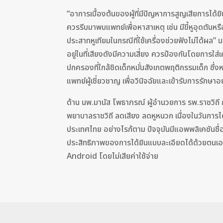
“อาการเบื้องต้นของผู้ที่มีปัญหาการสูญเสียการได้ยิน
ควรรีบมาพบแพทย์เพื่อหาสาเหตุ เช่น มีขี้หูอุดตันหร
ประสาทหูเทียมในกรณีที่ใช้เครื่องช่วยฟังไม่ได้ผล”
อยู่ในที่เสียงดังมีความเสี่ยง ควรป้องกันโดยการใส่
ปกครองที่ใกล้ชิดเด็กหมั่นสังเกตพฤติกรรมเด็ก ซึ่ง
แพทย์ผู้เชี่ยวชาญ เพื่อวินิจฉัยและเข้ารับการรักษาอ
ด้าน นพ.มานัส โพธาภรณ์ ผู้อำนวยการ รพ.ราชวิถี
พยาบาลราชวิถี ลดเสียง ลดหูหนวก เนื่องในวันการได้
ประเทศไทย อย่างไรก้ตาม ปัจจุบันมีแอพพลิเคชันช
ประสิทธิภาพของการได้ยินแบบละเอียดได้ด้วยตนเอง
Android โดยไม่เสียค่าใช้จ่าย