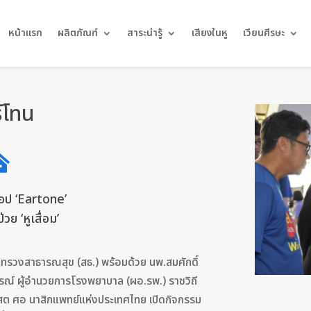
หน้าแรก
ผลิตภัณฑ์
สาระน่ารู้
เสียงในหู
เวียนศีรษะ
ร์โทน

แอป ‘Eartone’
วย ‘หูเสื่อม’
ระทรวงสาธารณสุข (สธ.) พร้อมด้วย นพ.สมศักดิ์
ณ์ ผู้อำนวยการโรงพยาบาล (ผอ.รพ.) ราชวิถี
สต ศอ นาสิกแพทย์แห่งประเทศไทย เปิดกิจกรรม