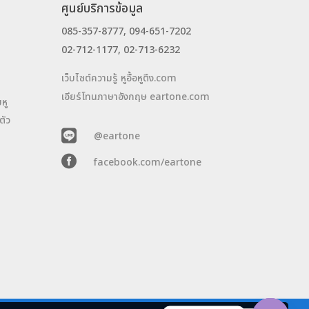
ศูนย์บริการข้อมูล
085-357-8777, 094-651-7202
02-712-1177, 02-713-6232
เว็บไซต์ความรู้ หูอื้อหูตึง.com
เอียร์โทนภาษาอังกฤษ eartone.com
หู
ตัว

@eartone

facebook.com/eartone