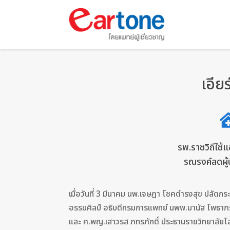
เอีย
รพ.ราชวิถีใช้
รณรงค์ลดผู้ป่
เมื่อวันที่ 3 มีนาคม นพ.เจษฎา โชคดำรงสุข ปลัดก
อรรฆศิลป์ อธิบดีกรมการแพทย์ นพพ.มานัส โพธาภร
และ ศ.พญ.เสาวรส ภทรภักดิ์ ประธานราชวิทยาลัยโ