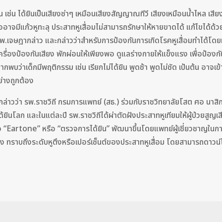
 เช่น ได้ยินเป็นเสียงซ่าๆ เหมือนเสียงสัญญาณทีวี เสียงเหมือนน้ำไหล เสียงค
ืออาจมีแก้วหูทะลุ ประสาทหูเสื่อมไม่สามารถรักษาให้หายขาดได้ แก้ไขได้ด้วย
 นพ.เจษฎากล่าว และกล่าวว่าสำหรับการป้องกันการเกิดโรคหูเสื่อมทำได้โดยหล
เครื่องป้องกันเสียง พักผ่อนให้เพียงพอ ดูแลร่างกายให้แข็งแรง เพื่อป้องกั
หากพบว่าเด็กมีพฤติกรรม เช่น เรียกไม่ได้ยิน พูดช้า พูดไม่ชัด เป้นต้น อา
ย่างถูกต้อง
 กล่าวว่า รพ.ราชวิถี กรมการแพทย์ (สธ.) ร่วมกับราชวิทยาลัยโสต ศอ น
ยินโลก และในแต่ละปี รพ.ราชวิถีได้ผ่าตัดฝังประสาทหูเทียมให้ผู้ป่วยสูญเส
ื่อ “Eartone” หรือ “ตรวจการได้ยิน” พัฒนาขึ้นโดยแพทย์ผู้เชี่ยวชาญใ
 ทราบถึงระดับหูตึงหรือเปอร์เซ็นต์ของประสาทหูเสื่อม โดยสามารถดาวน